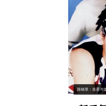
陈铭章：造星与