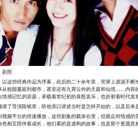
》剧照
。以这些经典作品为序幕，此后的二十余年里，荧屏上源源不断
事从校园蔓延到都市，甚至还有九霄云外的天庭和仙境……内容
众情感记忆的容器，承载着世纪初的喜怒哀乐，也折射着时代发
邀请了导演陈铭章，听他亲口讲述当时是怎样开始的，以及后来
到视频平台的倍速播放，这些剧集的载体在变，但观众对情感的
角色相互陪伴着成长，他们看的是虚构的故事，也是那个更愿意相