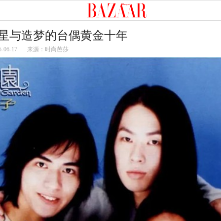
星与造梦的台偶黄金十年
5-06-17
来源：时尚芭莎