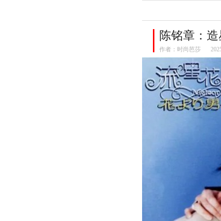
陈铭章：造
作者：
时尚芭莎
202