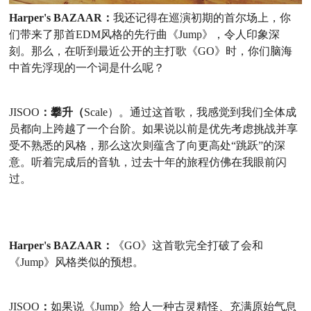
Harper's BAZAAR：
我还记得在巡演初期的首尔场上，你
们带来了那首
EDM
风格的先行曲《
Jump》，令人印象深
刻。那么，在听到最近公开的主打歌
《
GO》
时，你们脑海
中首先浮现的一个词是什么呢？
JISOO
：攀升（
Scale）
。
通过这首歌，我感觉到我们全体成
员都向上跨越了一个台阶。如果说以前是优先考虑挑战并享
受不熟悉的
风格
，那么这次则蕴含了向更高处
“跳跃”的深
意。听着完成后的音轨，过去十年的旅程仿佛在我眼前闪
过。
Harper's BAZAAR：
《
GO》这首歌完全打破了会和
《Jump》风格类似的预想。
JISOO
：
如果说《
Jump》给人一种古灵精怪、充满原始气息