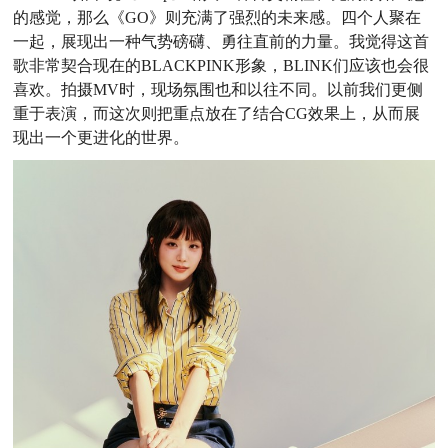
的感觉，那么《GO》则充满了强烈的未来感。四个人聚在
一起，展现出一种气势磅礴、勇往直前的力量。我觉得这首
歌非常契合现在的
BLACKPINK
形象，
BLINK
们应该也会很
喜欢。拍摄
MV
时，现场氛围也和以往不同。以前我们更侧
重于表演，而这次则把重点放在了结合
CG
效果
上，从而
展
现
出
一个更进化的世界。