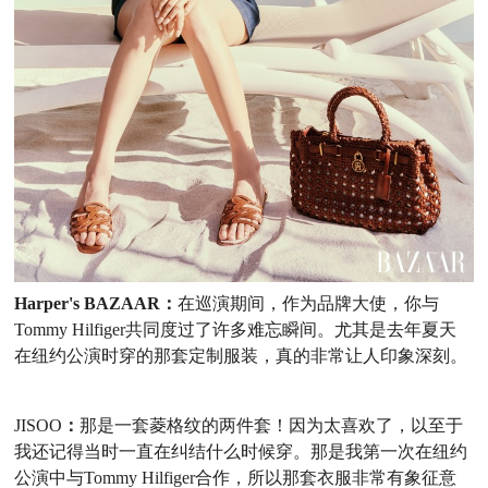
Harper's BAZAAR：
在巡演期间，作为品牌大使，你与
Tommy Hilfiger
共同度过了许多难忘瞬间。尤其是去年夏天
在纽约公演时穿的那套定制服装，真的
非常
让人印象深刻。
JISOO
：
那是一套菱格纹的两件套！因为太喜欢了，以至于
我还记得当时一直在纠结什么时候穿。那是我第一次在纽约
公演中与
Tommy Hilfiger
合作，所以那套衣服非常有象征意