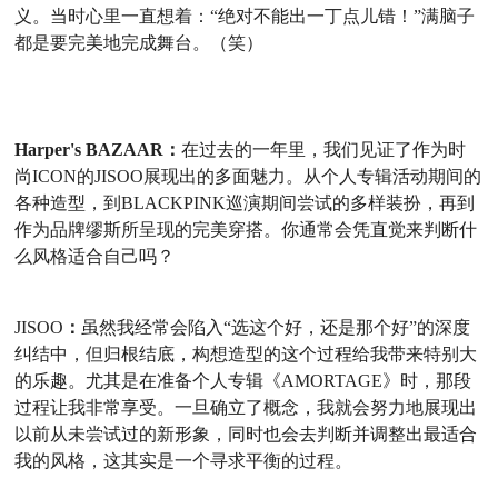
义。当时心里一直想着
：
“
绝对不能出一丁点儿错！
”
满脑子
都是要完美地完成舞台。（笑）
Harper's BAZAAR：
在过去的一年里，我们见证了作为时
尚
ICON
的
JISOO
展现出的多面魅力。
从个人专辑活动期间的
各种造型，到
BLACKPINK
巡演期间尝试的多样装扮，再到
作为品牌缪斯所呈现的完美穿搭。
你通常会凭直觉来判断什
么风格适合自己吗？
JISOO
：
虽然我经常会陷入
“选这个好，还是那个好
”
的深度
纠结中，但归根结底，构想造型的这个过程给我带来特别大
的乐趣。尤其是在准备个人专辑《
AMORTAGE》时，
那段
过程让我非常享受
。一旦确立了概念，我就会努力地展现出
以前从未尝试过的新形象，同时也会去判断并调整出最适合
我的风格，这其实是一个寻求平衡的过程。