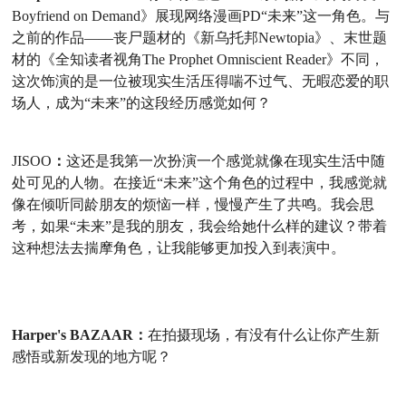
Boyfriend on Demand》展现网络漫画
PD
“未来”
这一角色。
与
之前的作品
——丧尸题材的《新乌托邦
Newtopia》、末世题
材的《全知读者视角
The Prophet Omniscient Reader
》不同，
这次饰演的是一位被现实生活压得喘不过气、无暇恋爱的职
场人，成为
“未来”
的这段经历感觉如何？
JISOO
：
这还是我第一次扮演一个感觉就像在现实生活中随
处可见的人物。在接近
“
未来
”
这个角色的过程中，我感觉就
像在倾听同龄朋友的烦恼一样，慢慢产生了共鸣。我会
思
考，如果
“未来”是我的朋友，我会给她什么样的建议？带着
这种想法去揣摩角色，让我能够更加投入到表演中。
Harper's BAZAAR：
在拍摄现场，有没有什么让你产生新
感悟或新发现的地方呢？