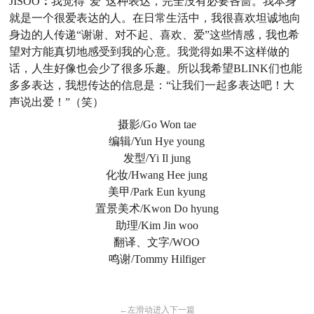
JISOO
：
我觉得
“爱”这种表达，完全没有必要吝啬。我本身
就是一个很爱表达的人。在日常生活中，我很喜欢坦诚地向
身边的人传递“谢谢、对不起、喜欢、爱”这些情感，我也希
望对方能真切地感受到我的心意。我觉得如果不这样做的
话，人生好像也会少了很多乐趣。所以我希望
BLINK
们也能
多多表达，我想传达的信息是：
“让我们一起多表达吧！大
声说出爱！”（笑）
摄影/Go Won tae
编辑/Yun Hye young
发型/Yi Il jung
化妆/Hwang Hee jung
美甲/Park Eun kyung
置景美术/Kwon Do hyung
助理/Kim Jin woo
翻译、文字/WOO
鸣谢/Tommy Hilfiger
←
左滑动进入下一篇