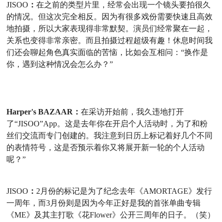
JISOO
：
在之前的类型片里，经常会出现一个镜头要拍很久
的情况。但这次完全相反。
因为有很多戏份需要快速
且
高效
地拍摄，所以大家表现得非常默契。演员们经常聚在一起，
关系也变得非常亲密
。而且
拍摄过程超级有趣！休息时间我
们还会聊起角色真实面临的苦恼，比如会互相问：
“换作是
你，遇到这种情况会怎么办？
”
Harper's BAZAAR：
在采访开始前，我久违地打开
了
“JISOO”App。
这是去年你在开启个人活动时，为了和粉
丝们交流而专门创建的。我注意到日历上标记着好几个不同
的表情符号，这是否预示着你又将展开新一轮的个人活动
呢？
”
JISOO
：
2
月份的标记是为了纪念去年《
AMORTAGE》发行
一周年，而
3
月份则是因为今年正好是我的首张单曲专辑
《
ME》及其主打歌《花
Flower》公开三周年的日子。（笑）