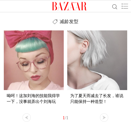
减龄发型
呦呵！这加刘海的技能我得学
为了夏天而减去了长发，谁说
一下，没事就弄出个刘海玩
只能保持一种造型！
玩。
1
/1