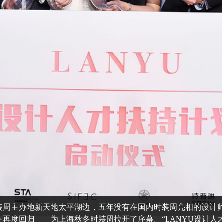
装周主办地新天地太平湖边，五年没有在国内时装周亮相的设计师
再度回归——为上海秋冬时装周拉开了序幕。“LANYU设计人