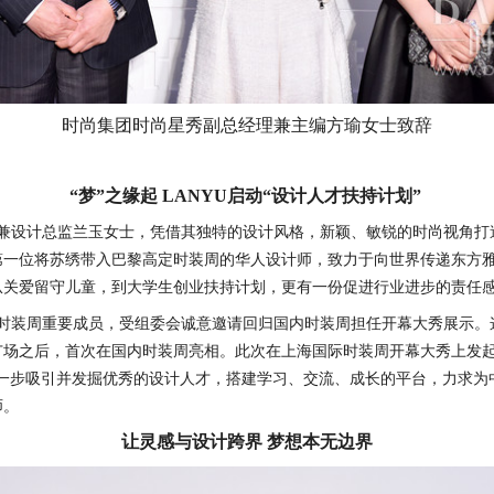
时尚集团时尚星秀副总经理兼主编方瑜女士致辞
“
梦
”
之缘起
LANYU
启动
“
设计人才扶持计划
”
人兼设计总监兰玉女士，凭借其独特的设计风格，新颖、敏锐的时尚视角
第一位将苏绣带入巴黎高定时装周的华人设计师，致力于向世界传递东方
从关爱留守儿童，到大学生创业扶持计划，更有一份促进行业进步的责任
次时装周重要成员，受组委会诚意邀请回归国内时装周担任开幕大秀展示
场之后，首次在国内时装周亮相。此次在上海国际时装周开幕大秀上发起“
进一步吸引并发掘优秀的设计人才，搭建学习、交流、成长的平台，力求为
师。
让灵感与设计跨界
梦想本无边界