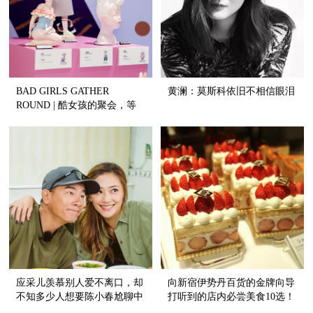
BAD GIRLS GATHER
黄澜：莫斯科依旧不相信眼泪
ROUND | 酷女孩的聚会，等
你来打卡
应采儿羡慕别人爱不离口，却
向新宿伊势丹百货的金牌向导
不知多少人想要陈小春尬聊中
打听到的店内必尝美食10选！
的柔情！