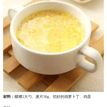
材料：
醪糟2大勺、麦片50g、切好的胡萝卜丁、鸡蛋