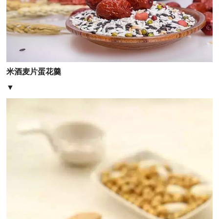
米酒麦片蛋花羹
▼