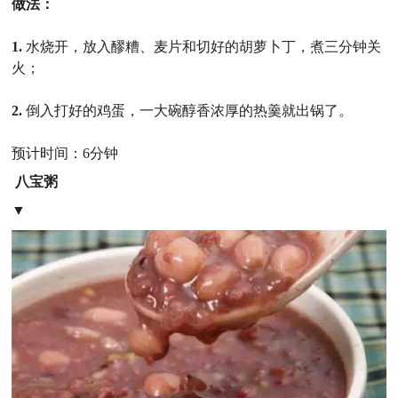
做法：
1.
水烧开，放入醪糟、麦片和切好的胡萝卜丁，煮三分钟关
火；
2.
倒入打好的鸡蛋，一大碗醇香浓厚的热羹就出锅了。
预计时间：6分钟
八宝粥
▼