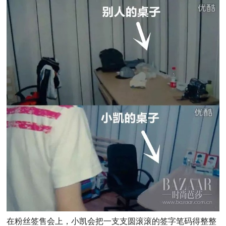
在粉丝签售会上，小凯会把一支支圆滚滚的签字笔码得整整