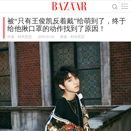
被“只有王俊凯反着戴”给萌到了，终于
给他揪口罩的动作找到了原因！
作者：
时尚芭莎
2018-05-04
来源：时尚芭莎