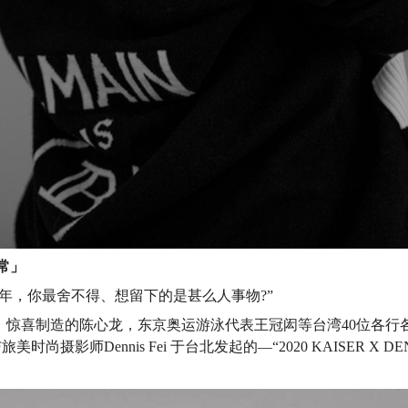
常」
20年，你最舍不得、想留下的是甚么人事物?”
，惊喜制造的陈心龙，东京奥运游泳代表王冠闳等台湾40位各行
旅美时尚摄影师Dennis Fei
于台北发起的
―“2020 KAISER X DE