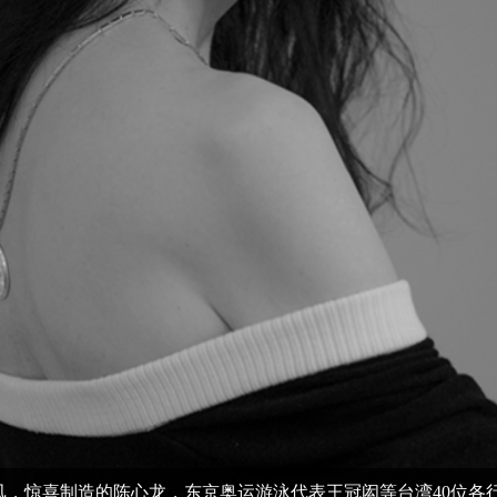
凤，惊喜制造的陈心龙，东京奥运游泳代表王冠闳等台湾40位各