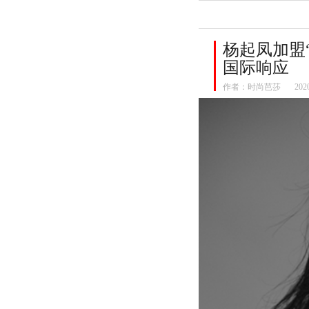
杨起凤加盟“K
国际响应
作者：
时尚芭莎
202