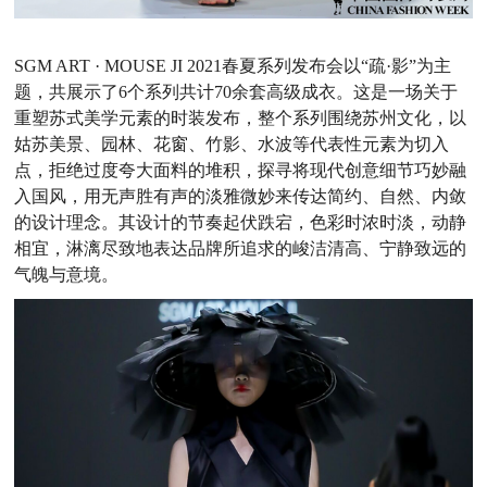
SGM ART · MOUSE JI 2021春夏系列
发布会以
“疏·影”为主
题，共展示了6个系列共计70余套高级成衣。这是一场关于
重塑苏式美学元素的时装发布，整个系列围绕苏州文化，以
姑苏美景、园林、花窗、竹影、水波等代表性元素为切入
点，拒绝过度夸大面料的堆积，探寻将现代创意细节巧妙融
入国风，用无声胜有声的淡雅微妙来传达简约、自然、内敛
的设计理念。其设计的节奏起伏跌宕，色彩时浓时淡，动静
相宜，淋漓尽致地表达品牌所追求的峻洁清高、宁静致远的
气魄与意境。