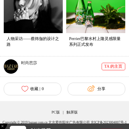
人物采访——蔡炜伽的设计之
Perrier巴黎水村上隆灵感限量
路
系列正式发布
时尚芭莎
TA 的主页
收藏 |
0
分享
PC版
|
触屏版
Copyright © 2019 bazaar.com.cn 北京爱尚阳光广告有限公司 京ICP备2023004007号-1