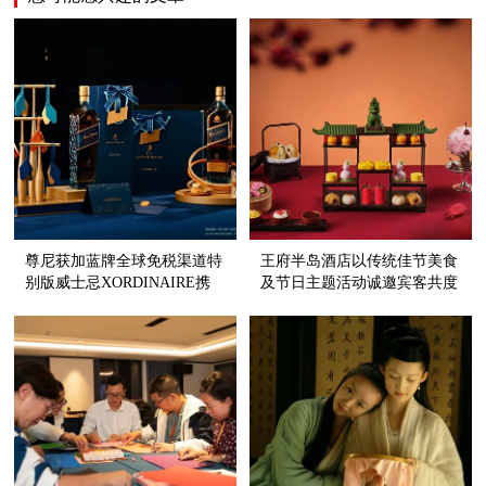
尊尼获加蓝牌全球免税渠道特
王府半岛酒店以传统佳节美食
别版威士忌XORDINAIRE携
及节日主题活动诚邀宾客共度
手上海艾迪逊酒店 发布 | 开启
中国年
繁复风味之旅