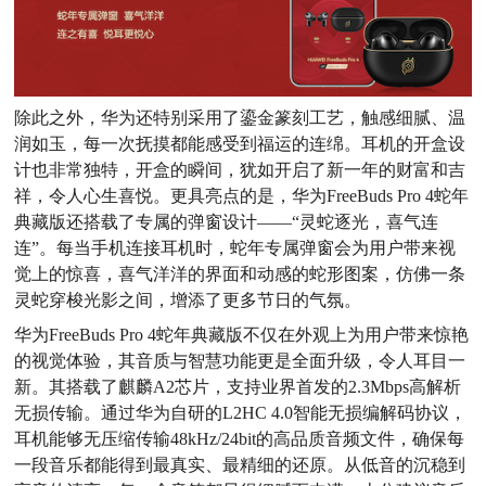
除此之外，华为还特别采用了鎏金篆刻工艺，触感细腻、温
润如玉，每一次抚摸都能感受到福运的连绵。耳机的开盒设
计也非常独特，开盒的瞬间，犹如开启了新一年的财富和吉
祥，令人心生喜悦。更具亮点的是，华为FreeBuds Pro 4蛇年
典藏版还搭载了专属的弹窗设计——“灵蛇逐光，喜气连
连”。每当手机连接耳机时，蛇年专属弹窗会为用户带来视
觉上的惊喜，喜气洋洋的界面和动感的蛇形图案，仿佛一条
灵蛇穿梭光影之间，增添了更多节日的气氛。
华为FreeBuds Pro 4蛇年典藏版不仅在外观上为用户带来惊艳
的视觉体验，其音质与智慧功能更是全面升级，令人耳目一
新。其搭载了麒麟A2芯片，支持业界首发的2.3Mbps高解析
无损传输。通过华为自研的L2HC 4.0智能无损编解码协议，
耳机能够无压缩传输48kHz/24bit的高品质音频文件，确保每
一段音乐都能得到最真实、最精细的还原。从低音的沉稳到