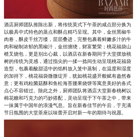
酒店厨师团队推陈出新，将传统英式下午茶的咸点部分换为
以极具中式特色的蒸点和酥点精巧呈现。其中，金丝黑椒牛
肉卷，酥皮千丝万缕，层层叠进，完整包裹着鲜嫩多汁的牛
肉和秘制浓郁的黑椒汁，金丝缠绕，财富繁荣；桃花福袋山
楂叉烧包，更是别出心裁，以酒店在新春期间于大堂摆放桃
树的传统为灵感，通过指尖的一揉一捻间生动呈现桃花福袋
造型，包裹着酸甜适中的馅料放入笼中蒸制，在温度和湿度
的加持下，桃花福袋微微绽开，犹如桃花盛开般赋有盎然春
意；更有鸡粒菌菇酥和鱼松海苔腰果烧饼等寓意美好的各式
点心不容错过。除此之外，厨师团队将酒店大堂新春桃树以
棉花糖和巧克力的巧妙搭配，灵动呈现于下午茶之中，带来
一抹属于中国年的浪漫气息。旨在新春佳节的午后，于充满
节日氛围的大堂茶座以味蕾开启对新一年的期待与祝愿。