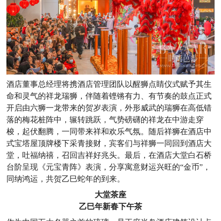
酒店董事总经理将携酒店管理团队以醒狮点睛仪式赋予其生
命和灵气的祥龙瑞狮，伴随着铿锵有力、有节奏的鼓点正式
开启由六狮一龙带来的贺岁表演，外形威武的瑞狮在高低错
落的梅花桩阵中，辗转跳跃，气势磅礴的祥龙在中游走穿
梭，起伏翻腾，一同带来祥和欢乐气氛。随后祥狮在酒店中
式宝塔屋顶牌楼下采青接财，宾客们与祥狮一同回到酒店大
堂，吐福纳禧，召回吉祥好兆头。最后，在酒店大堂白石桥
台阶呈现《元宝青阵》表演，分享寓意财运兴旺的“金币”，
同纳鸿运，共贺乙巳蛇年的到来。
大堂茶座
乙巳年新春下午茶