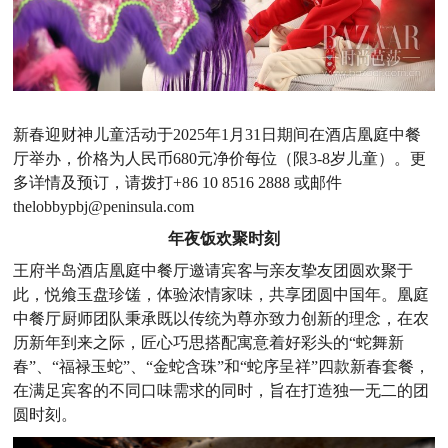
新春迎财神儿童活动于2025年1月31日期间在酒店凰庭中餐
厅举办，价格为人民币680元净价每位（限3-8岁儿童）。更
多详情及预订，请拨打+86 10 8516 2888 或邮件
thelobbypbj@peninsula.com
年夜饭欢聚时刻
王府半岛酒店凰庭中餐厅邀请宾客与亲友挚友团圆欢聚于
此，悦飨玉盘珍馐，体验浓情家味，共享团圆中国年。凰庭
中餐厅厨师团队秉承既以传统为尊亦致力创新的理念，在农
历新年到来之际，匠心巧思搭配寓意着好彩头的“蛇舞新
春”、“福禄玉蛇”、“金蛇含珠”和“蛇序呈祥”四款新春套餐，
在满足宾客的不同口味需求的同时，旨在打造独一无二的团
圆时刻。