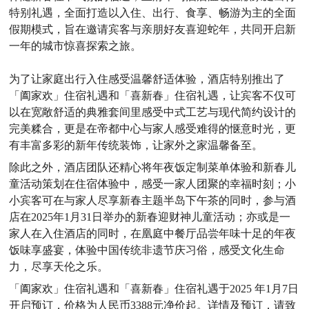
特别礼遇，全面打造以入住、出行、食享、畅游为主的全面
假期模式，旨在邀请宾客与亲朋好友喜迎蛇年，共同开启新
一年的城市惊喜探索之旅。
为了让家庭出行入住感受温馨舒适体验，酒店特别推出了
「阖家欢」住宿礼遇和「喜新春」住宿礼遇，让宾客不仅可
以在宽敞舒适的典雅套间里感受中式工艺与现代简约设计的
完美糅合，更是在帝都中心与家人感受难得的惬意时光，更
有丰富多彩的新年传统装饰，让家外之家温馨备至。
除此之外，酒店团队还精心将年夜饭定制菜单体验和新春儿
童活动策划在住宿体验中，感受一家人团聚的幸福时刻；小
小宾客可在与家人尽享新春主题半岛下午茶的同时，参与酒
店在2025年1月31日举办的新春迎财神儿童活动；亦或是一
家人在入住酒店的同时，在凰庭中餐厅品尝年味十足的年夜
饭味享盛宴，体验中国传统非遗节庆习俗，感受文化生命
力，尽享天伦之乐。
「阖家欢」住宿礼遇和「喜新春」住宿礼遇于2025 年1月7日
开启预订，价格为人民币3388元净价起。详情及预订，请致