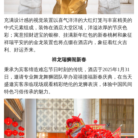
充满设计感的视觉装置以喜气洋洋的大红灯笼与丰富精美的
中式元素组成，装饰在酒店大堂区域，洋溢浓厚的节庆色
彩；寓意招财进宝的银柳、挂满新年红包的新春桃树和象征
祥瑞平安的的金龙装置也将点缀在酒店内，象征着红火吉
利、好运齐来。
祥龙瑞狮闹新春
秉承为宾客缔造难忘节日时刻的传统，酒店于2025年1月31
日，邀请专业舞龙舞狮团队举办迎禧接福新春庆典，在当天
盛邀宾客亲临现场观看精彩绝伦的龙狮表演，体验中国民间
特色习俗传承的魅力。