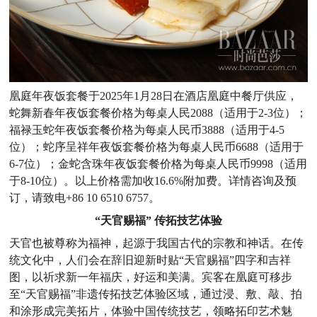
凰庭年夜饭套餐于2025年1月28日在酒店凰庭中餐厅供应，
蛇舞新春年夜饭套餐价格为每桌人民2088（适用于2-3位）；
福禄玉蛇年夜饭套餐价格为每桌人民币3888（适用于4-5
位）；蛇序呈祥年夜饭套餐价格为每桌人民币6688（适用于
6-7位）；金蛇含珠年夜饭套餐价格为每桌人民币9998（适用
于8-10位）。以上价格需加收16.6%附加费。详情咨询及预
订，请致电+86 10 6510 6757。
“天官赐福” 传拓技艺体验
天官也被尊称为福神，起源于我国古代的宗教和神话。在传
统文化中，人们会在辞旧迎新时贴“天官赐福”四字和吉祥
图，以祈求新一年福庆，好运和美满。宾客在凰庭可移步
至“天官赐福”非遗传拓技艺体验区域，通过浸、敷、敲、拍
和涂形成完美拓片，体验中国传统技艺，领略拓印艺术魅