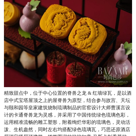
精致甜点中，位于中心位置的脊兽之龙 & 红墙绿瓦，是以酒
店中式宝塔屋顶之上的屋脊兽为原型，结合参与故宫、天坛
与颐和园等皇家建筑烧制琉璃制品的官窑设计大师曹溪言设
计的卡通脊兽龙为灵感，并采用了中国传统绿色琉璃色彩，
运用精准流畅的雕工塑形，附着绚烂华彩的琉璃色，灵动活
泼、生机盎然，同时左右均搭配绿色琉璃瓦，巧思还原酒店