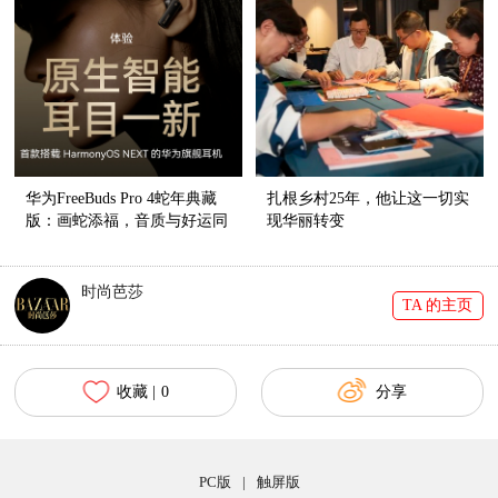
华为FreeBuds Pro 4蛇年典藏
扎根乡村25年，他让这一切实
版：画蛇添福，音质与好运同
现华丽转变
在
时尚芭莎
TA 的主页
收藏 |
0
分享
PC版
|
触屏版