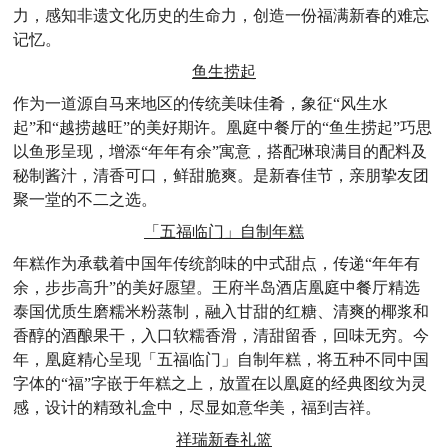
力，感知非遗文化历史的生命力，创造一份福满新春的难忘
记忆。
鱼生捞起
作为一道源自马来地区的传统美味佳肴，象征“风生水
起”和“越捞越旺”的美好期许。凰庭中餐厅的“鱼生捞起”巧思
以鱼形呈现，增添“年年有余”寓意，搭配琳琅满目的配料及
秘制酱汁，清香可口，鲜甜脆爽。是新春佳节，亲朋挚友团
聚一堂的不二之选。
「五福临门」自制年糕
年糕作为承载着中国年传统韵味的中式甜点，传递“年年有
余，步步高升”的美好愿望。王府半岛酒店凰庭中餐厅精选
泰国优质生磨糯米粉蒸制，融入甘甜的红糖、清爽的椰浆和
香醇的酒酿果干，入口软糯香滑，清甜留香，回味无穷。今
年，凰庭精心呈现「五福临门」自制年糕，将五种不同中国
字体的“福”字嵌于年糕之上，放置在以凰庭的经典图纹为灵
感，设计的精致礼盒中，尽显如意华美，福到吉祥。
祥瑞新春礼篮