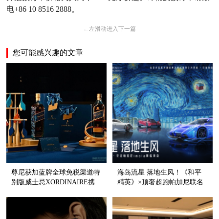
电+86 10 8516 2888。
←
左滑动进入下一篇
您可能感兴趣的文章
尊尼获加蓝牌全球免税渠道特
海岛流星 落地生风！《和平
别版威士忌XORDINAIRE携
精英》×顶奢超跑帕加尼联名
手上海艾迪逊酒店 发布 | 开启
载具登陆海岛
繁复风味之旅