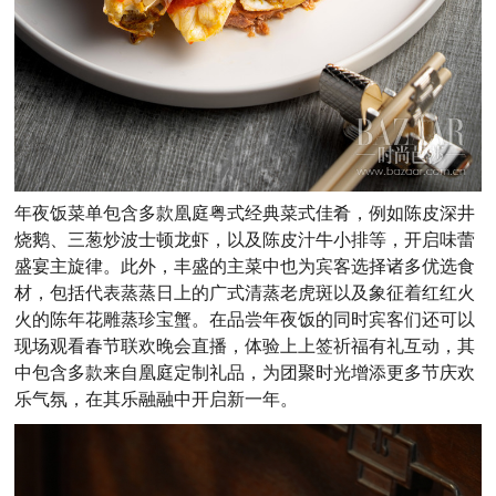
年夜饭菜单包含多款凰庭粤式经典菜式佳肴，例如陈皮深井
烧鹅、三葱炒波士顿龙虾，以及陈皮汁牛小排等，开启味蕾
盛宴主旋律。此外，丰盛的主菜中也为宾客选择诸多优选食
材，包括代表蒸蒸日上的广式清蒸老虎斑以及象征着红红火
火的陈年花雕蒸珍宝蟹。在品尝年夜饭的同时宾客们还可以
现场观看春节联欢晚会直播，体验上上签祈福有礼互动，其
中包含多款来自凰庭定制礼品，为团聚时光增添更多节庆欢
乐气氛，在其乐融融中开启新一年。