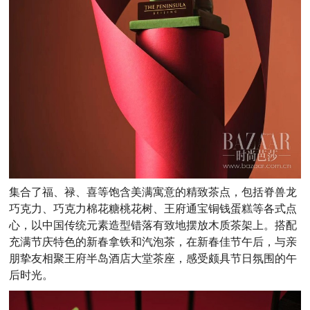
集合了福、禄、喜等饱含美满寓意的精致茶点，包括脊兽龙
巧克力、巧克力棉花糖桃花树、王府通宝铜钱蛋糕等各式点
心，以中国传统元素造型错落有致地摆放木质茶架上。搭配
充满节庆特色的新春拿铁和汽泡茶，在新春佳节午后，与亲
朋挚友相聚王府半岛酒店大堂茶座，感受颇具节日氛围的午
后时光。