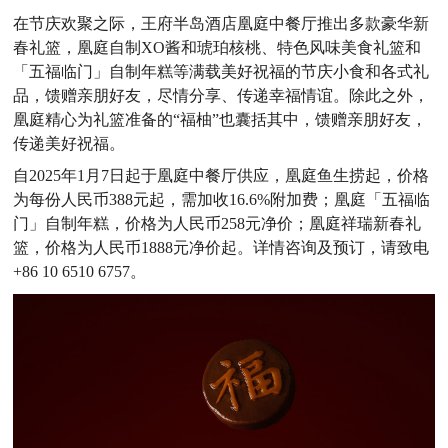
在节庆欢聚之际，王府半岛酒店凰庭中餐厅推出多款豪华新
春礼篮，凰庭自制XO酱和琥珀核桃、特色风味美食礼篮和
「五福临门」自制年糕等满载美好祝福的节庆小食和各式礼
品，馈赠亲朋好友，尽情分享、传递幸福情谊。除此之外，
凰庭精心为礼篮准备的“福柚”也囊括其中，馈赠亲朋好友，
传递美好祝福。
自2025年1月7日起于凰庭中餐厅供应，凰庭鱼生捞起，价格
为每份人民币388元起，需加收16.6%附加费；凰庭「五福临
门」自制年糕，价格为人民币258元净价；凰庭祥瑞新春礼
篮，价格为人民币1888元净价起。详情咨询及预订，请致电
+86 10 6510 6757。