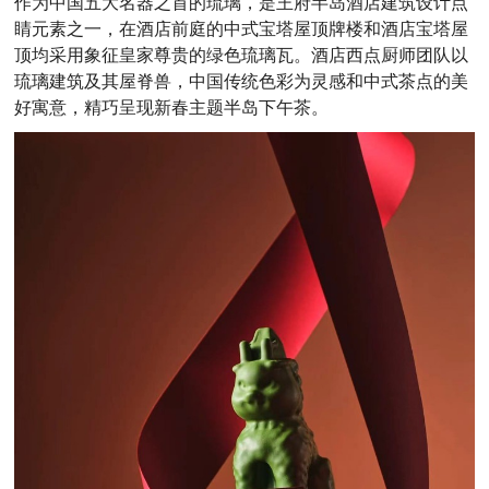
作为中国五大名器之首的琉璃，是王府半岛酒店建筑设计点
睛元素之一，在酒店前庭的中式宝塔屋顶牌楼和酒店宝塔屋
顶均采用象征皇家尊贵的绿色琉璃瓦。酒店西点厨师团队以
琉璃建筑及其屋脊兽，中国传统色彩为灵感和中式茶点的美
好寓意，精巧呈现新春主题半岛下午茶。