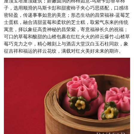
屋顶宝塔屋顶建筑；娇嫩圆润的柿柿如意-马斯卡彭香草柿
子，选用顺滑的马斯卡彭和甜蜜柿子夹心巧思搭配，口感绵
密轻盈，传递事事如意的美意；形态生动的昌荣福禄-蓝莓芝
士蛋糕，融合清甜蓝莓和柔软的芝士糕，取紫气东来的传统
寓意，择以象征高贵神秘的昌荣紫，寄意福禄长久的祝福；
可口的草莓和酸甜的山楂包裹在红红火火的祥云爆竹-山楂草
莓巧克力之中，精心雕刻上与酒店大堂汉白玉石柱同款，象
征吉祥和福运的祥云花纹，满载对红火美好未来的期许。