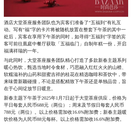
酒店大堂茶座服务团队也为宾客们准备了“五福到”有礼互
动。写有“福”字的卡片将被随机放置在整套下午茶的其中一
处后，宾客在享用下午茶的同时，如寻得“五福到”字签的宾
客可前往凰庭中餐厅获取「五福临门」自制年糕一份，开启
福满祥瑞的一年。
与此同时，大堂茶座服务团队精心打造了多款新春主题系列
暖心热饮，甄选当地时令食材，巧思融入红红火火的山楂、
软糯滋补的山药和甜蜜吉祥的桂花在精选咖啡和茶饮中，带
来味蕾新颖碰撞，不论是搭配精致下午茶还是单独品尝，旨
在于心间绽放节日暖意。
新春主题下午茶于2025年1月7日起于大堂茶座供应，价格为
平日每套人民币688元（两位）；周末及节假日每套人民币
788元（两位）。以上价格需加收16.6%附加费；新春主题暖
饮价格为人民币88元每杯。以上价格需加收16.6%附加费。