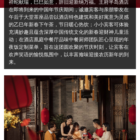
祥蛇献瑞，巳巳如意，辞旧迎新纳万福。王府半岛酒店
在即将到来的中国年节庆期间，诚邀宾客与亲朋挚友在
午后于大堂茶座品尝以酒店特色建筑和美好寓意为灵感
的乙巳年新春下午茶，节日暖心热饮；小小宾客可体验
充满妙趣且蕴含深厚中国传统文化的新春迎财神儿童活
动；在酒店凰庭中餐厅品味中餐厨师团队匠心呈现的年
夜饭定制菜单，旨在这团圆欢聚的节庆时刻，让宾客在
欢声笑语的愉悦氛围中，以丰富飨味迎接农历新年的到
来。