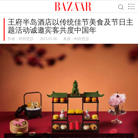
王府半岛酒店以传统佳节美食及节日主
题活动诚邀宾客共度中国年
作者：
时尚芭莎
2025-01-06
来源：时尚芭莎