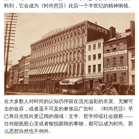
料到，它会成为《时尚芭莎》此后一个半世纪的精神纲领。
在大多数人对时尚的认知仍停留在流光溢彩的衣裳、无懈可
击的妆容，或者遥不可及的奢侈品广告时，《时尚芭莎》早
已将目光投向更辽阔的领域：文学、哲学抑或社会观察——
任何能抚慰心灵或者愉悦眼睛的事物，都可以成为时尚。那
么思想自然也不例外。