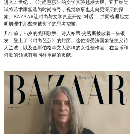
进入21世纪，《时尚芭莎》的文学实验越发大胆。它开始尝
试将艺术家塑造为时尚符号，视觉叙事也走向更深层的探
索。BAZAAR让时尚与文学真正开始“对话”，共同梳理起文
明肌理中那些未被熨平的思考褶皱。
几年前，76岁的美国歌手、诗人帕蒂·史密斯披散着一头银
发，登上了《时尚芭莎》的封面。这位深受法国象征主义诗
人兰波，以及金斯伯格等文人影响的女性创作者，在音乐和
诗歌的领域有着同样卓越的贡献。