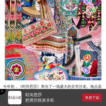
今年初，《时尚芭莎》举办了一场盛大的文学沙龙。地点选
在了贝尔蒙德酒店的奥斯卡·王尔德厅。布克奖入围作家黛西
·约翰逊（Daisy Johnson）朗读了故事集《旅馆》，并且分享
了自己创作背后的故事。