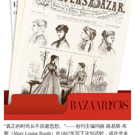
“真正的时尚从不回避思想。”——创刊主编玛丽·路易斯·布
斯（Mary Louise Booth）在1867年写下这句话时，或许并未