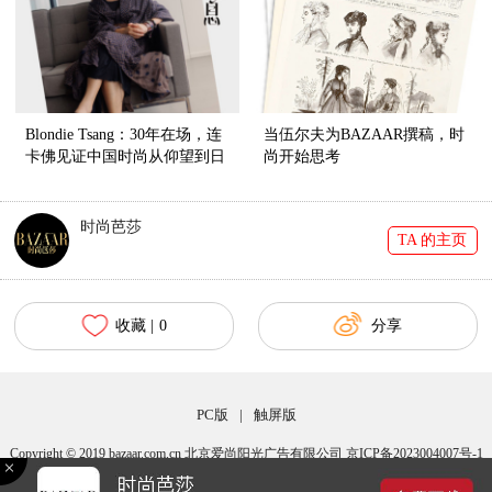
Blondie Tsang：30年在场，连
当伍尔夫为BAZAAR撰稿，时
卡佛见证中国时尚从仰望到日
尚开始思考
常
时尚芭莎
TA 的主页
收藏 |
0
分享
PC版
|
触屏版
Copyright © 2019 bazaar.com.cn 北京爱尚阳光广告有限公司 京ICP备2023004007号-1