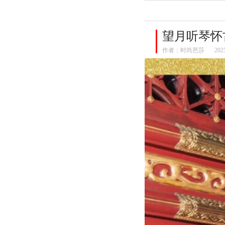
望月听琴怀
作者：
时尚芭莎
202