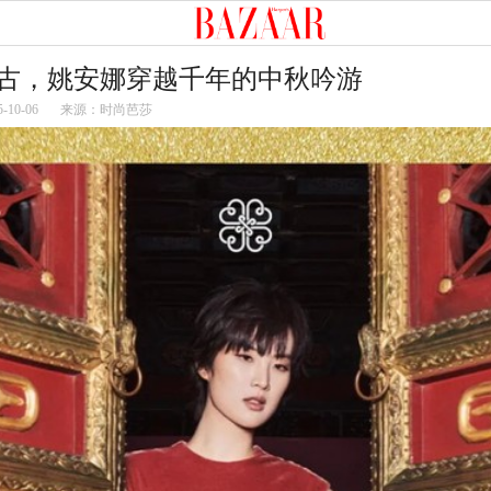
古，姚安娜穿越千年的中秋吟游
5-10-06
来源：时尚芭莎