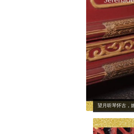
望月听琴怀古，