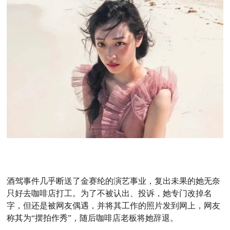
酒驾事件几乎断送了金赛纶的演艺事业，复出未果的她无奈
只好去咖啡店打工。为了不被认出、投诉，她专门改掉名
字，但还是被网友偶遇，并将其工作的照片发到网上，网友
称其为“摆拍作秀”，随后咖啡店老板将她辞退。