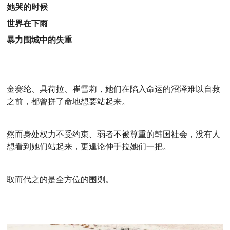
她哭的时候
世界在下雨
暴力围城中的失重
金赛纶、具荷拉、崔雪莉，她们在陷入命运的沼泽难以自救
之前，都曾拼了命地想要站起来。
然而身处权力不受约束、弱者不被尊重的韩国社会，没有人
想看到她们站起来，更遑论伸手拉她们一把。
取而代之的是全方位的围剿。