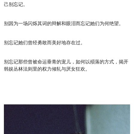
己别忘记。
别因为一场闪烁其词的辩解和眼泪而忘记她们为何绝望。
别忘记她们曾经勇敢而美好地存在过。
别忘记那些曾被命运垂青的宠儿，如何以殒落的方式，揭开
韩娱丛林法则里的权力倾轧与厌女狂欢。