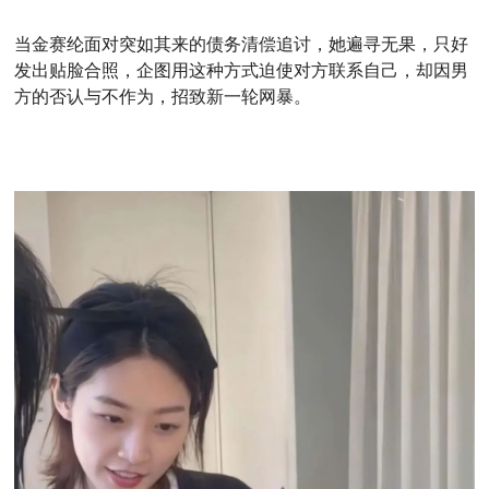
当金赛纶面对突如其来的债务清偿追讨，她遍寻无果，只好
发出贴脸合照，企图用这种方式迫使对方联系自己，却因男
方的否认与不作为，招致新一轮网暴。