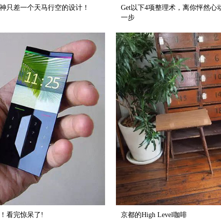
神只差一个天马行空的设计！
Get以下4项整理术，离你怦然
一步
！看完惊呆了!
京都的High Level咖啡