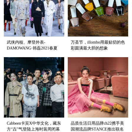
武侠内核、摩登外表-
万圣节，illombo用最贴切的色
DAMOWANG·韩磊2021春夏
彩圆满最大胆的想象
新品发布
Cabbeen卡宾X中华文化，藏东
品质生活日用品牌ch22携手美
方“壵”气登陆上海时装周闭幕
国潮流品牌STANCE推出联名