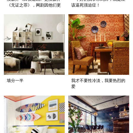
《无证之罪》，网剧因他们更
该逼死强迫症！
良心！
墙分一半
我才不要性冷淡，我要热烈的
爱