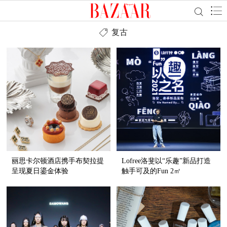
复古
丽思卡尔顿酒店携手布契拉提
Lofree洛斐以“乐趣”新品打造
呈现夏日鎏金体验
触手可及的Fun 2㎡