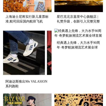
上海迪士尼将实行新儿童票标
星巴克北京嘉里中心旗舰店 |
准;航司回应国内航班飞机
礼赞升级，创新引入完整完整
餐“缩水”;希尔顿逸林酒店亮相
酒吧体验
扬州
经典遇上先锋，大力水手90周
年·奇梦航旅潮流艺术展全球
首展
阿迪达斯推出90s VALASION
系列跑鞋