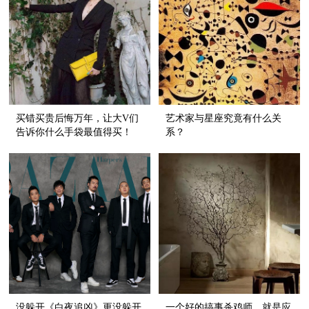
买错买贵后悔万年，让大V们
艺术家与星座究竟有什么关
告诉你什么手袋最值得买！
系？
没躲开《白夜追凶》更没躲开
一个好的搞事杀鸡师，就是应