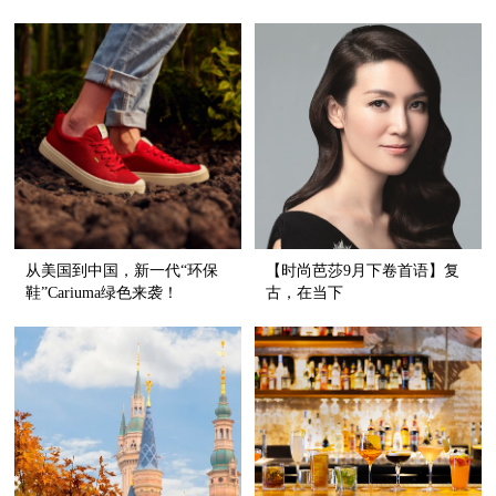
大秀
袜子,演绎出圈新可能,释放无
限魅力
从美国到中国，新一代“环保
【时尚芭莎9月下卷首语】复
鞋”Cariuma绿色来袭！
古，在当下