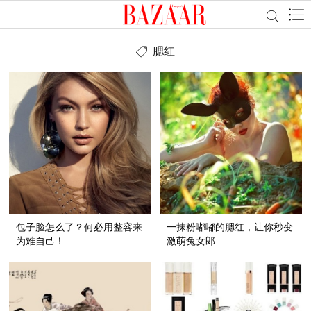
腮红
包子脸怎么了？何必用整容来
一抹粉嘟嘟的腮红，让你秒变
为难自己！
激萌兔女郎