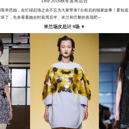
Dior 2016秋冬发布后台
周客串芭姐，在忙碌赶场之余不忘为大家带来T台前后的独家故事！要知道
忙坏了，先来看看她在时装周后半、米兰和巴黎的表现吧～
米兰场次总计 9场 ▼