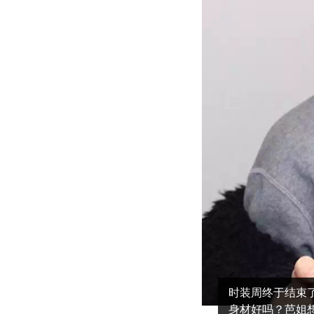
时装周终于结束
身材好吗？芭姐