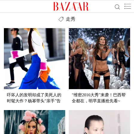
走秀
吓坏人的发明却成了美死人的
“维密2016大秀”来袭！巴西帮
时髦大作？杨幂带头“亲手”告
全都在，明早直播抢先看~
诉你！