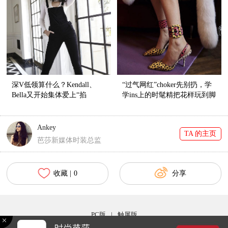
深V低领算什么？Kendall、
“过气网红”choker先别扔，学
Bella又开始集体爱上“掐
学ins上的时髦精把花样玩到脚
脖”style了！
踝上！
Ankey
TA 的主页
芭莎新媒体时装总监
收藏 |
0
分享
PC版
|
触屏版