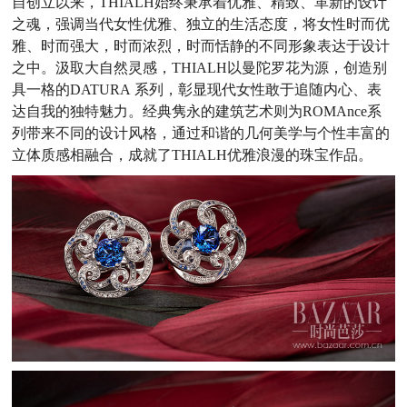
自创立以来，THIALH始终秉承着优雅、精致、革新的设计
之魂，强调当代女性优雅、独立的生活态度，将女性时而优
雅、时而强大，时而浓烈，时而恬静的不同形象表达于设计
之中。汲取大自然灵感，THIALH以曼陀罗花为源，创造别
具一格的DATURA 系列，彰显现代女性敢于追随内心、表
达自我的独特魅力。经典隽永的建筑艺术则为ROMAnce系
列带来不同的设计风格，通过和谐的几何美学与个性丰富的
立体质感相融合，成就了THIALH优雅浪漫的珠宝作品。