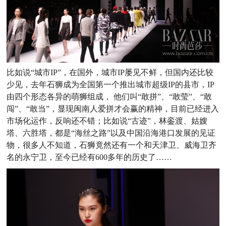
比如说“城市IP”，在国外，城市IP屡见不鲜，但国内还比较
少见，去年石狮成为全国第一个推出城市超级IP的县市，IP
由四个形态各异的萌狮组成， 他们叫“敢拼”、“敢莹”、“敢
闯”、“敢当”，显现闽南人爱拼才会赢的精神，目前已经进入
市场化运作，反响还不错；比如说“古迹”，林銮渡、姑嫂
塔、六胜塔，都是“海丝之路”以及中国沿海港口发展的见证
物，很多人不知道，石狮竟然还有一个和天津卫、威海卫齐
名的永宁卫，至今已经有600多年的历史了……