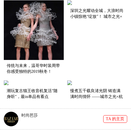
深圳之光耀动全城，大浪时尚
小镇惊艳“绽放”！ 城市之光×
深圳·大浪时尚小镇新闻发布
会
传统与未来，温哥华时装周带
你感受独特的2019秋冬！
潮玩复古猫王收音机复活“随
慢煮五千载良渚光阴 铸造满
身听“，最in单品有看点
满时尚情怀 ——城市之光×杭
州丨被色阁&凤凰娴の珍宝盒•
林其番&李晓聪发布会在京举
办
时尚芭莎
TA 的主页