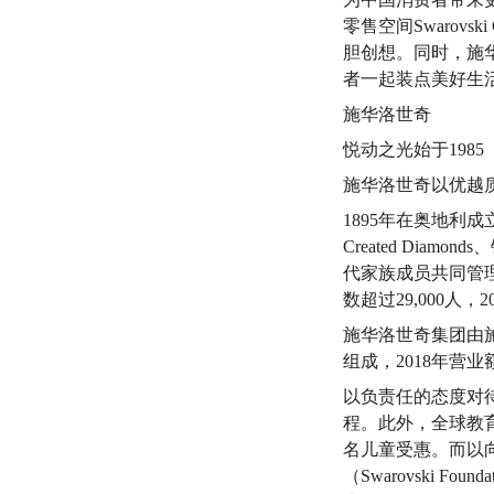
零售空间Swarovs
胆创想。同时，施
者一起装点美好生
施华洛世奇
悦动之光始于1985
施华洛世奇以优越
1895年在奥地利
Created Di
代家族成员共同管理
数超过29,000人，
施华洛世奇集团由
组成，2018年营业
以负责任的态度对
程。此外，全球教育
名儿童受惠。而以向丹
（Swarovski 