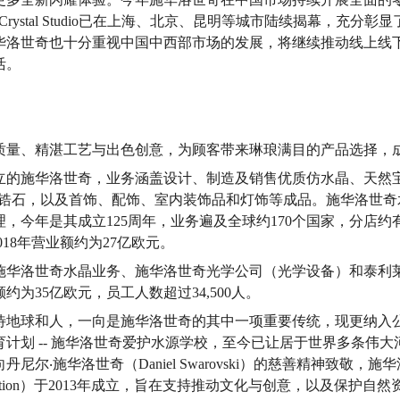
ki Crystal Studio已在上海、北京、昆明等城市陆续揭幕，充
华洛世奇也十分重视中国中西部市场的发展，将继续推动线上线
活。
质量、精湛工艺与出色创意，为顾客带来琳琅满目的产品选择，
成立的施华洛世奇，业务涵盖设计、制造及销售优质仿水晶、天然宝石、S
amonds、锆石，以及首饰、配饰、室内装饰品和灯饰等成品。施华洛
，今年是其成立125周年，业务遍及全球约170个国家，分店约有3
2018年营业额约为27亿欧元。
施华洛世奇水晶业务、施华洛世奇光学公司（光学设备）和泰利
额约为35亿欧元，员工人数超过34,500人。
待地球和人，一向是施华洛世奇的其中一项重要传统，现更纳入
计划 -- 施华洛世奇爱护水源学校，至今已让居于世界多条伟大河流附
尼尔‧施华洛世奇（Daniel Swarovski）的慈善精神致敬，施
Foundation）于2013年成立，旨在支持推动文化与创意，以及保护