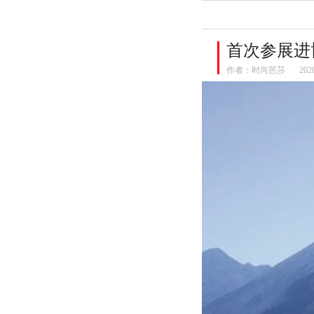
首次参展进
作者：
时尚芭莎
202