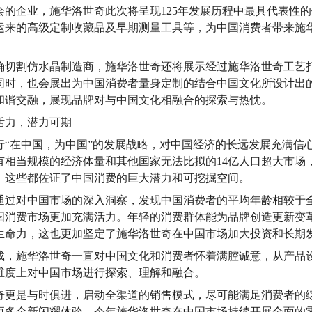
会的企业，施华洛世奇此次将呈现125年发展历程中最具代表性
运来的高级定制收藏品及早期测量工具等，为中国消费者带来施
确切割仿水晶制造商，施华洛世奇还将展示经过施华洛世奇工艺
同时，也会展出为中国消费者量身定制的结合中国文化所设计出
和谐交融，展现品牌对与中国文化相融合的探索与热忱。
活力，潜力可期
行“在中国，为中国”的发展战略，对中国经济的长远发展充满信
有相当规模的经济体量和其他国家无法比拟的14亿人口超大市场
，这些都佐证了中国消费的巨大潜力和可挖掘空间。
通过对中国市场的深入洞察，发现中国消费者的平均年龄相较于
中国消费市场更加充满活力。年轻的消费群体能为品牌创造更新变
生命力，这也更加坚定了施华洛世奇在中国市场加大投资和长期
载，施华洛世奇一直对中国文化和消费者怀着满腔诚意，从产品
维度上对中国市场进行探索、理解和融合。
奇更是与时俱进，启动全渠道的销售模式，尽可能满足消费者的
更多全新闪耀体验。今年施华洛世奇在中国市场持续开展全面的