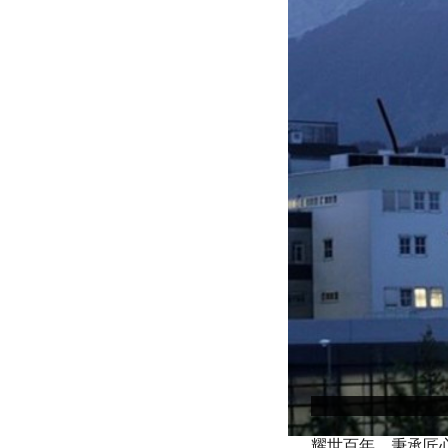
耀世百年，秉承匠