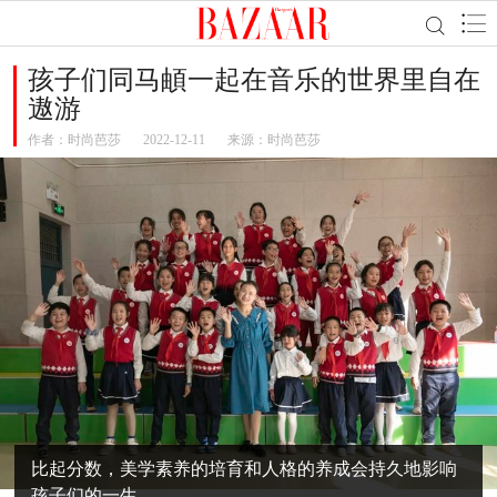
孩子们同马頔一起在音乐的世界里自在
遨游
作者：
时尚芭莎
2022-12-11
来源：时尚芭莎
比起分数，美学素养的培育和人格的养成会持久地影响
孩子们的一生。