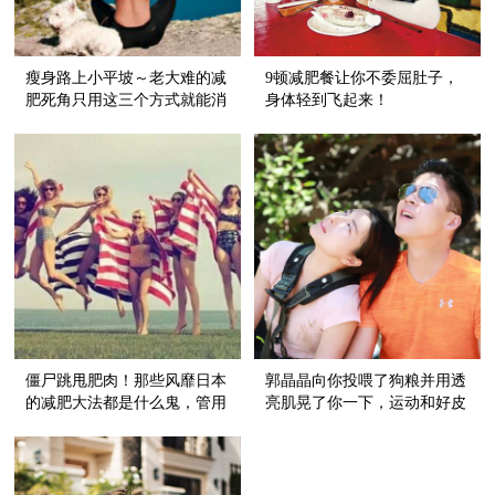
瘦身路上小平坡～老大难的减
9顿减肥餐让你不委屈肚子，
肥死角只用这三个方式就能消
身体轻到飞起来！
灭！
僵尸跳甩肥肉！那些风靡日本
郭晶晶向你投喂了狗粮并用透
的减肥大法都是什么鬼，管用
亮肌晃了你一下，运动和好皮
吗？
肤还真是不分家！