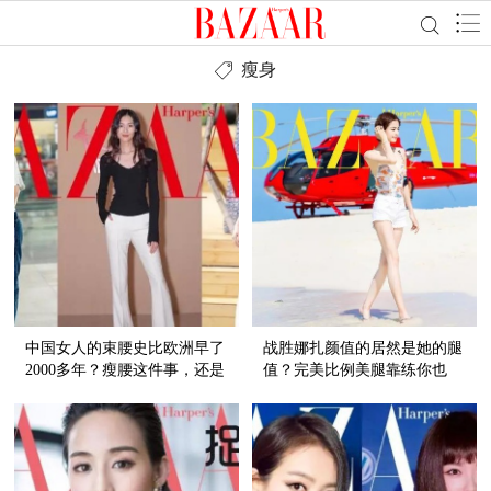
瘦身
中国女人的束腰史比欧洲早了
战胜娜扎颜值的居然是她的腿
2000多年？瘦腰这件事，还是
值？完美比例美腿靠练你也
学袁姗姗刘雯健康瘦靠谱！
有！