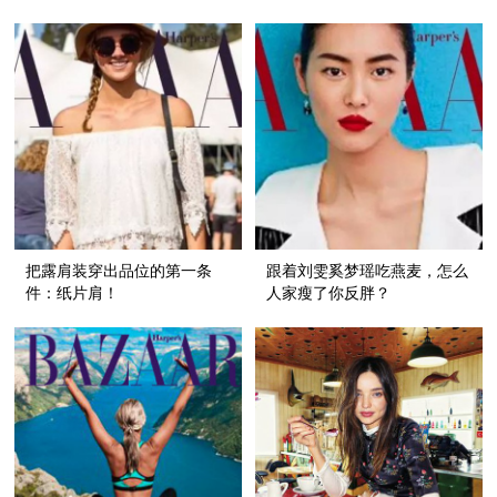
把露肩装穿出品位的第一条
跟着刘雯奚梦瑶吃燕麦，怎么
件：纸片肩！
人家瘦了你反胖？