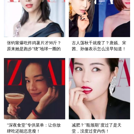
张钧甯爆吃炸鸡薯片才98斤？
古人荡秋千就瘦了？唐嫣、宋
原来她是跑步“绕”地球一圈的
茜、孙俪表示怎么没早知道！
女人！
“深夜食堂”专供菜单：让你放
减肥？"瓶颈期"度过了是天
肆吃还能恣意瘦！
堂，没度过变内伤！