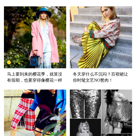
也喜欢！
花！
马上要到来的樱花季，就算没
冬天穿什么不沉闷？百褶裙让
有假期，也要穿得像樱花一样
你时髦文艺NO赘肉！
美！