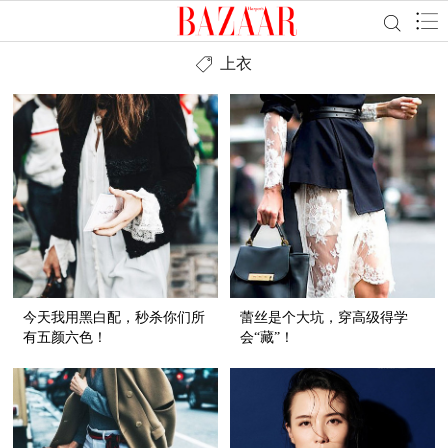
上衣
今天我用黑白配，秒杀你们所
蕾丝是个大坑，穿高级得学
有五颜六色！
会“藏”！